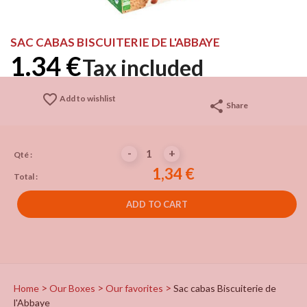
SAC CABAS BISCUITERIE DE L'ABBAYE
1.34 €
Tax included
favorite_border
Add to wishlist
share
Share
-
+
Qté :
1,34 €
Total :
ADD TO CART
Home
Our Boxes
Our favorites
Sac cabas Biscuiterie de
l'Abbaye