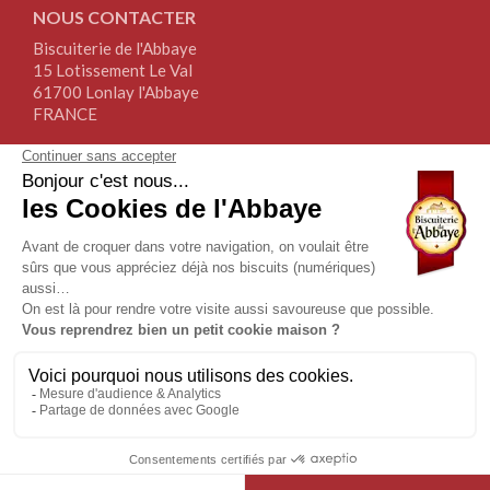
NOUS CONTACTER
Biscuiterie de l'Abbaye
15 Lotissement Le Val
61700 Lonlay l'Abbaye
FRANCE
Tél.+33(0)2.33.30.64.64
Fax+33(0)2.76.34.17.67
NOUS SUIVRE
NEWSLETTER
Copyrights | Biscuiterie de l’Abbaye© 2019 | Tous droits