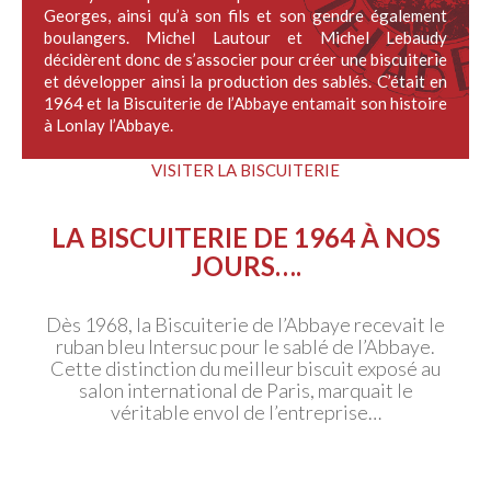
Georges, ainsi qu’à son fils et son gendre également
boulangers. Michel Lautour et Michel Lebaudy
décidèrent donc de s’associer pour créer une biscuiterie
et développer ainsi la production des sablés. C’était en
1964 et la Biscuiterie de l’Abbaye entamait son histoire
à Lonlay l’Abbaye.
VISITER LA BISCUITERIE
LA BISCUITERIE DE 1964 À NOS
JOURS….
Dès 1968, la Biscuiterie de l’Abbaye recevait le
ruban bleu Intersuc pour le sablé de l’Abbaye.
Cette distinction du meilleur biscuit exposé au
salon international de Paris, marquait le
véritable envol de l’entreprise…