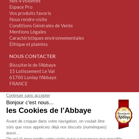
Nos 4 volontés
Espace Pro
Vos produits favoris
Nous rendre visite
Conditions Générales de Vente
Mentions Légales
Caractéristiques environnementales
Éthique et plaintes
NOUS CONTACTER
Biscuiterie de l'Abbaye
15 Lotissement Le Val
61700 Lonlay l'Abbaye
FRANCE
Tél.+33(0)2.33.30.64.64
Fax+33(0)2.76.34.17.67
NOUS SUIVRE