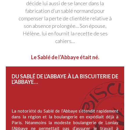
décide lui aussi de se lancer dans la
fabrication d’un sablé normand pour
compenser la perte de clientèle relative à
son absence prolongée… Son épouse,
Hélène, lui en fournit la recette de ses
cahiers…
Le Sablé de l’Abbaye était né.
DU SABLÉ DE L’ABBAYE À LA BISCUITERIE DE
L’ABBAYE…
La notoriété du Sablé de l’Abbaye s’étendit rapidement
dans la région et la boulangerie en expédiait déjà à
Paris. Néanmoins la modeste boulangerie de Lonlay
l’Abbaye ne permettait pas d’assurer le travail à