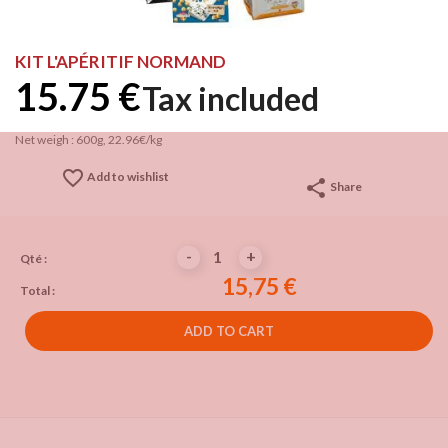
KIT L'APÉRITIF NORMAND
15.75 €
Tax included
Net weigh : 600g, 22.96€/kg
favorite_border
Add to wishlist
share
Share
-
+
Qté :
15,75 €
Total :
ADD TO CART