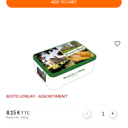
ADD TO CART
favorite_border
BOÎTE LONLAY - ASSORTIMENT
Price
8.15 €
TTC
-
-
+
+
Poids net : 310 g