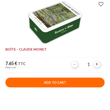
favorite_border
BOÎTE - CLAUDE MONET
Price
7.65 €
TTC
-
-
+
+
Poids net :
ADD TO CART