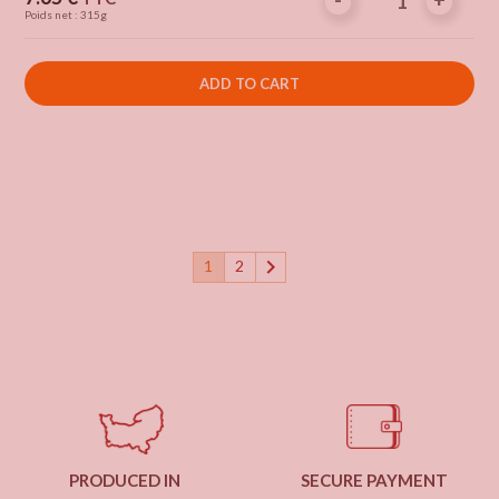
-
-
+
+
Poids net : 315g
ADD TO CART

1
2
PRODUCED IN
SECURE PAYMENT