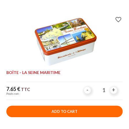
favorite_border
BOÎTE - LA SEINE MARITIME
Price
7.65 €
TTC
-
-
+
+
Poids net :
ADD TO CART