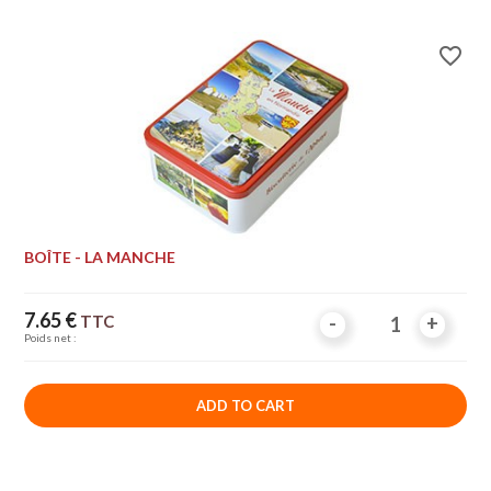
favorite_border
BOÎTE - LA MANCHE
Price
7.65 €
TTC
-
-
+
+
Poids net :
ADD TO CART