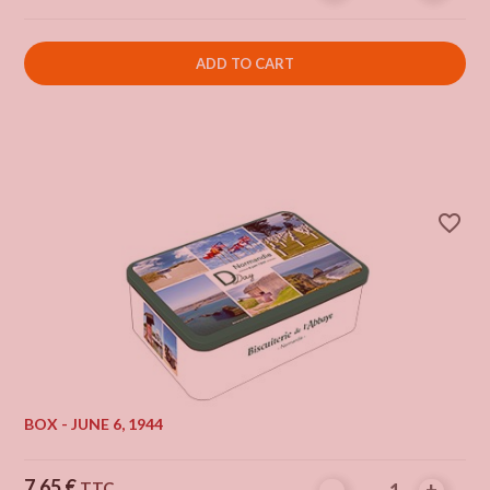
ADD TO CART
favorite_border
BOX - JUNE 6, 1944
Price
7.65 €
TTC