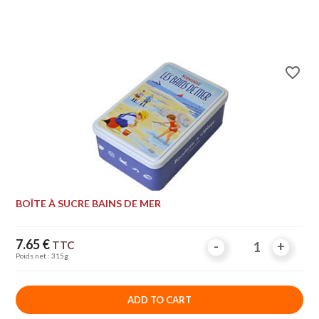
favorite_border
BOÎTE À SUCRE BAINS DE MER
Price
7.65 €
TTC
-
-
+
+
Poids net : 315g
ADD TO CART