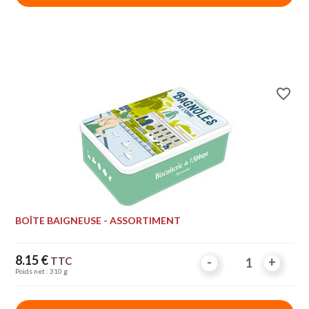
favorite_border
BOÎTE BAIGNEUSE - ASSORTIMENT
Price
8.15 €
TTC
-
-
+
+
Poids net : 310 g