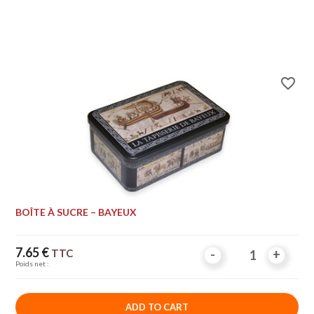
favorite_border
BOÎTE À SUCRE – BAYEUX
Price
7.65 €
TTC
-
-
+
+
Poids net :
ADD TO CART