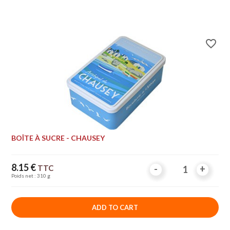
favorite_border
BOÎTE À SUCRE - CHAUSEY
Price
8.15 €
TTC
-
-
+
+
Poids net : 310 g
ADD TO CART