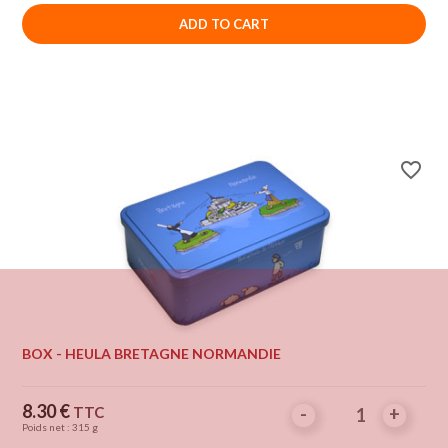
ADD TO CART
favorite_border
BOX - HEULA BRETAGNE NORMANDIE
Price
8.30 €
TTC
-
-
+
+
Poids net : 315 g