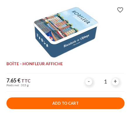
favorite_border
BOÎTE - HONFLEUR AFFICHE
Price
7.65 €
TTC
-
-
+
+
Poids net : 315 g
ADD TO CART