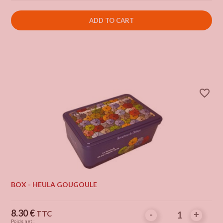
ADD TO CART
favorite_border
BOX - HEULA GOUGOULE
Price
8.30 €
TTC
-
-
+
+
Poids net :