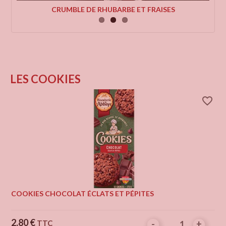
CRUMBLE DE RHUBARBE ET FRAISES
LES COOKIES
favorite_border
COOKIES CHOCOLAT ÉCLATS ET PÉPITES
Prix
2,80 €
TTC
-
-
+
+