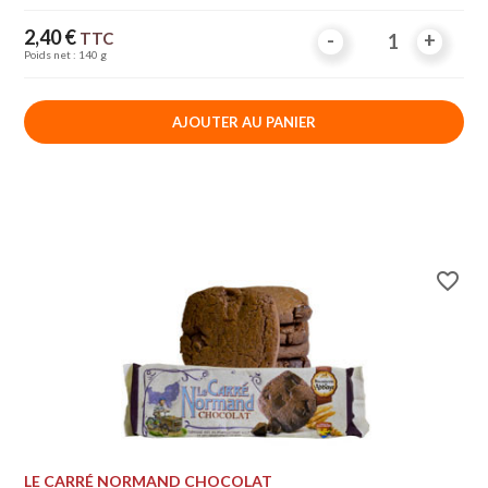
Prix
2,40 €
TTC
-
-
+
+
Poids net : 140 g
AJOUTER AU PANIER
favorite_border
LE CARRÉ NORMAND CHOCOLAT