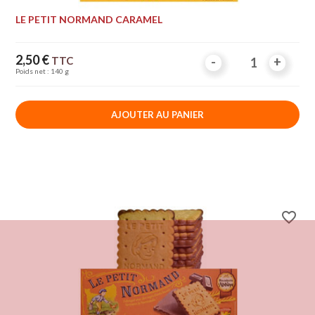
LE PETIT NORMAND CARAMEL
Prix
2,50 €
TTC
-
-
+
+
Poids net : 140 g
AJOUTER AU PANIER
favorite_border