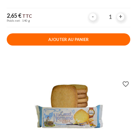
Prix
2,65 €
TTC
-
-
+
+
Poids net : 140 g
AJOUTER AU PANIER
favorite_border