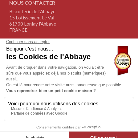
NOUS CONTACTER
Biscuiterie de l'Abbaye
15 Lotissement Le Val
61700 Lonlay l'Abbaye
FRANCE
Tél.+33(0)2.33.30.64.64
Fax+33(0)2.76.34.17.67
NOUS SUIVRE
NEWSLETTER
Copyrights | Biscuiterie de l’Abbaye© 2019 | Tous droits