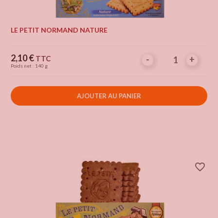
LE PETIT NORMAND NATURE
Prix
2,10 €
TTC
-
-
+
+
Poids net : 140 g
AJOUTER AU PANIER
favorite_border