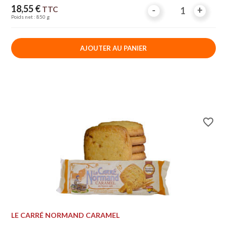
Prix
18,55 €
TTC
-
-
+
+
Poids net : 850 g
AJOUTER AU PANIER
favorite_border
LE CARRÉ NORMAND CARAMEL