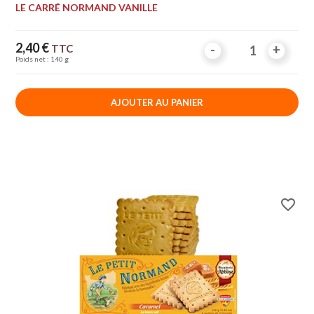
LE CARRÉ NORMAND VANILLE
Prix
2,40 €
TTC
-
-
+
+
Poids net : 140 g
AJOUTER AU PANIER
favorite_border