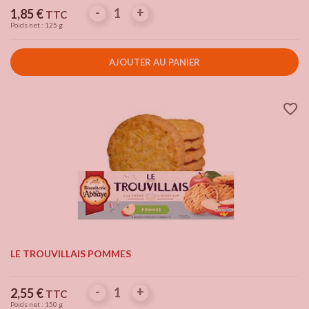
-
-
+
+
Prix
1,85 €
TTC
Poids net : 125 g
AJOUTER AU PANIER
favorite_border
LE TROUVILLAIS POMMES
-
-
+
+
Prix
2,55 €
TTC
Poids net : 150 g