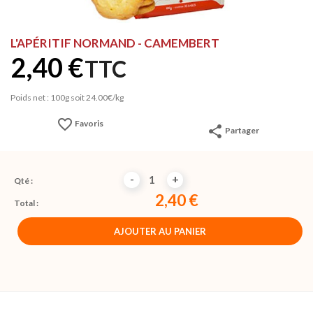
L'APÉRITIF NORMAND - CAMEMBERT
2,40 €
TTC
Poids net : 100g soit 24.00€/kg
favorite_border
Favoris
share
Partager
-
+
Qté :
2,40 €
Total :
AJOUTER AU PANIER