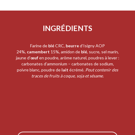
INGRÉDIENTS
Farine de
blé
CRC
,
beurre
d’Isigny AOP
24%,
camembert
15%, amidon de
blé
, sucre, sel marin,
jaune d’
œuf
en poudre, arôme naturel, poudres à lever :
carbonates d’ammonium – carbonates de sodium,
poivre blanc,
poudre de
lait
écrémé.
Peut contenir des
traces de fruits à coque, soja et sésame.