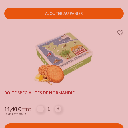
AJOUTER AU PANIER
favorite_border
BOÎTE SPÉCIALITÉS DE NORMANDIE
-
-
+
+
Prix
11,40 €
TTC
Poids net : 600 g