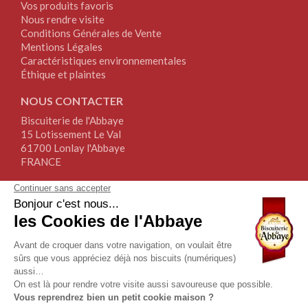
Vos produits favoris
Nous rendre visite
Conditions Générales de Vente
Mentions Légales
Caractéristiques environnementales
Éthique et plaintes
NOUS CONTACTER
Biscuiterie de l'Abbaye
15 Lotissement Le Val
61700 Lonlay l'Abbaye
FRANCE
Tél.+33(0)2.33.30.64.64
Fax+33(0)2.76.34.17.67
NOUS SUIVRE
NEWSLETTER