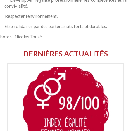
Développer l’égalité professionnelle, les compétences et la
convivialité,
Respecter l’environnement,
tre solidaires par des partenariats forts et durables.
hotos : Nicolas Touzé
DERNIÈRES ACTUALITÉS