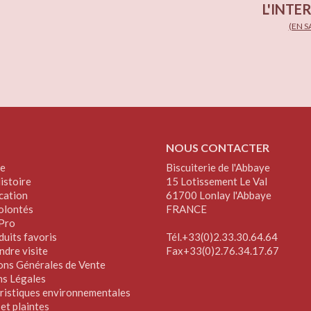
L'INTE
(EN S
NOUS CONTACTER
e
Biscuiterie de l'Abbaye
istoire
15 Lotissement Le Val
cation
61700 Lonlay l'Abbaye
olontés
FRANCE
Pro
duits favoris
Tél.+33(0)2.33.30.64.64
ndre visite
Fax+33(0)2.76.34.17.67
ons Générales de Vente
s Légales
ristiques environnementales
et plaintes