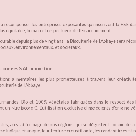
 à récompenser les entreprises exposantes qui inscrivent la RSE dan
plus équitable, humain et respectueux de l'environnement.
rable depuis plus de vingt ans, la Biscuiterie de l’Abbaye sera réco
sociaux, environnementaux, et sociétaux.
tionnées SIAL Innovation
ions alimentaires les plus prometteuses à travers leur créativit
cuiterie de l’Abbaye :
ourmandes, Bio et 100% végétales fabriquées dans le respect des 
hant un Nutriscore C. L’utilisation exclusive d’ingrédients d’origin
llantes, au vrai fromage de nos régions, qui se dégustent comme des
 ludique et unique, leur texture croustillante, les rendent irrésistib