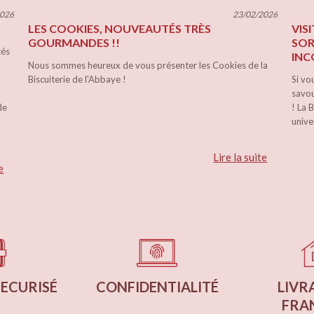
2026
23/02/2026
LES COOKIES, NOUVEAUTÉS TRÈS
VIS
GOURMANDES !!
SOR
tés
INC
Nous sommes heureux de vous présenter les Cookies de la
Biscuiterie de l'Abbaye !
Si vo
savou
de
! La 
univ
Lire la suite
e
SECURISÉ
CONFIDENTIALITÉ
LIVR
FRAN