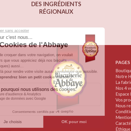
DES INGRÉDIENTS
RÉGIONAUX
PAGES
Boutiqu
Notre H
La fabri
Nos 4 v
Espace 
Vos pro
Nous re
Conditi
Mention
Caracté
Éthique 