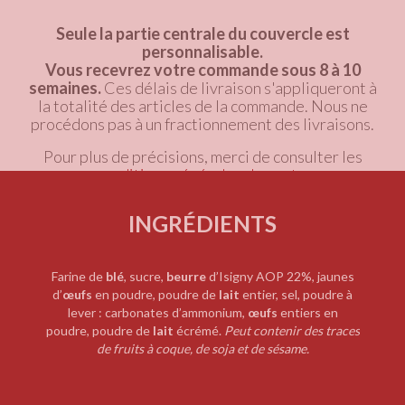
Seule la partie centrale du couvercle est
personnalisable.
Vous recevrez votre commande sous 8 à 10
semaines.
Ces délais de livraison s'appliqueront à
la totalité des articles de la commande. Nous ne
procédons pas à un fractionnement des livraisons.
Pour plus de précisions, merci de consulter les
conditions générales de vente
.
INGRÉDIENTS
Farine de
blé
, sucre,
beurre
d’Isigny AOP 22%, jaunes
d’
œufs
en poudre, poudre de
lait
entier, sel, poudre à
lever : carbonates d’ammonium,
œufs
entiers en
poudre, poudre de
lait
écrémé.
Peut contenir des traces
de fruits à coque, de soja et de sésame.