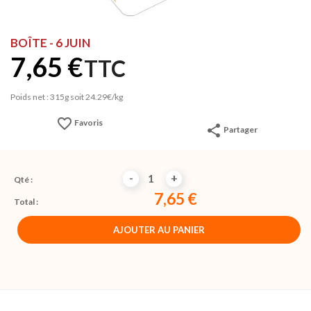
BOÎTE - 6 JUIN
7,65 €
TTC
Poids net : 315g soit 24.29€/kg
favorite_border
Favoris
share
Partager
-
+
Qté :
7,65 €
Total :
AJOUTER AU PANIER