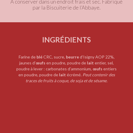
A conserver dans un endroit frais et sec. Fabriqué
par la Biscuiterie de l’Abbaye.
INGRÉDIENTS
Farine de
blé
CRC, sucre,
beurre
d’Isigny AOP 22%,
jaunes d’
œufs
en poudre, poudre de
lait
entier, sel,
poudre à lever : carbonates d’ammonium,
œufs
entiers
en poudre, poudre de
lait
écrémé.
Peut contenir des
traces de fruits à coque, de soja et de sésame.