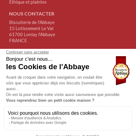
Éthique et plaintes
NOUS CONTACTER
Biscuiterie de l'Abbaye
15 Lotissement Le Val
61700 Lonlay l'Abbaye
FRANCE
Tél.+33(0)2.33.30.64.64
Fax+33(0)2.76.34.17.67
NOUS SUIVRE
NEWSLETTER