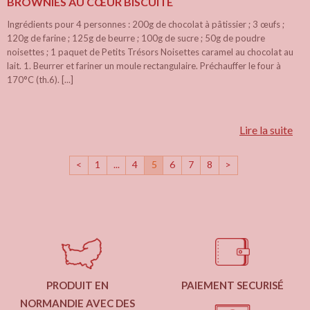
BROWNIES AU CŒUR BISCUITÉ
Ingrédients pour 4 personnes : 200g de chocolat à pâtissier ; 3 œufs ;
120g de farine ; 125g de beurre ; 100g de sucre ; 50g de poudre
noisettes ; 1 paquet de Petits Trésors Noisettes caramel au chocolat au
lait. 1. Beurrer et fariner un moule rectangulaire. Préchauffer le four à
170°C (th.6). [...]
Lire la suite
<
1
...
4
5
6
7
8
>
PRODUIT EN
PAIEMENT SECURISÉ
NORMANDIE AVEC DES