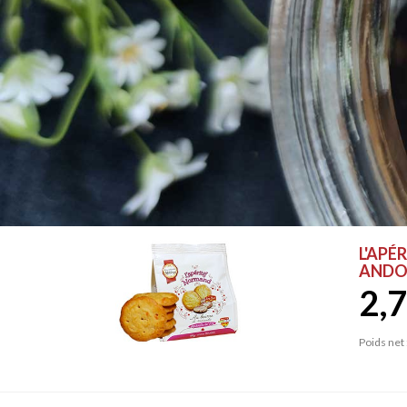
L'APÉ
ANDOU
2,7
Poids net 