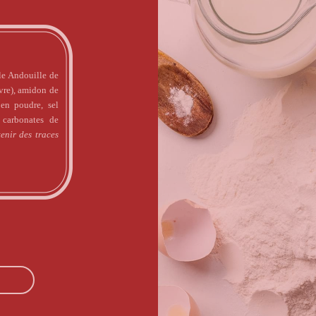
e Andouille de
vre), amidon de
en poudre, sel
 carbonates de
enir des traces