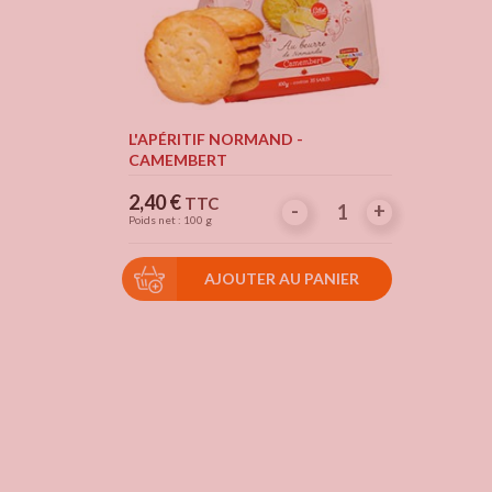
L'APÉRITIF NORMAND -
CAMEMBERT
Prix
2,40 €
TTC
-
-
+
+
Poids net : 100 g
AJOUTER AU PANIER