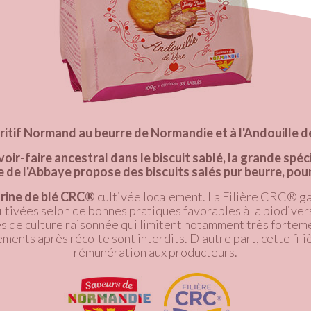
ritif Normand au beurre de Normandie et à l'Andouille d
voir-faire ancestral dans le biscuit sablé, la grande spéc
e de l'Abbaye propose des biscuits salés pur beurre, pour 
arine de blé CRC®
cultivée localement. La Filière CRC® ga
ltivées selon de bonnes pratiques favorables à la biodiversi
 de culture raisonnée qui limitent notamment très fortemen
ements après récolte sont interdits. D'autre part, cette fili
rémunération aux producteurs.