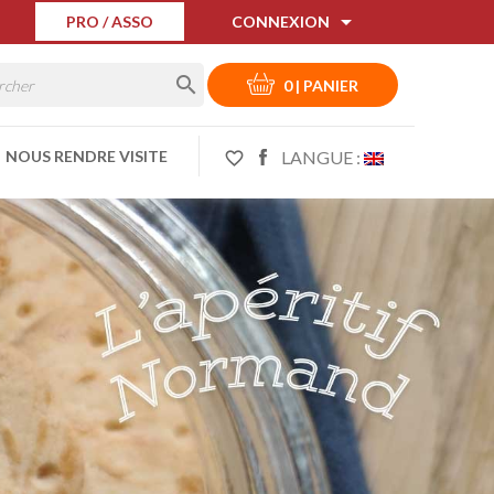

PRO / ASSO
CONNEXION

0
|
PANIER
LANGUE :
NOUS RENDRE VISITE
favorite_border