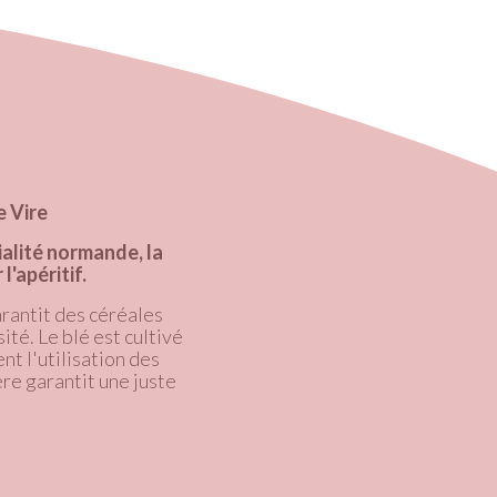
e Vire
ialité normande, la
l'apéritif.
rantit des céréales
té. Le blé est cultivé
t l'utilisation des
ère garantit une juste