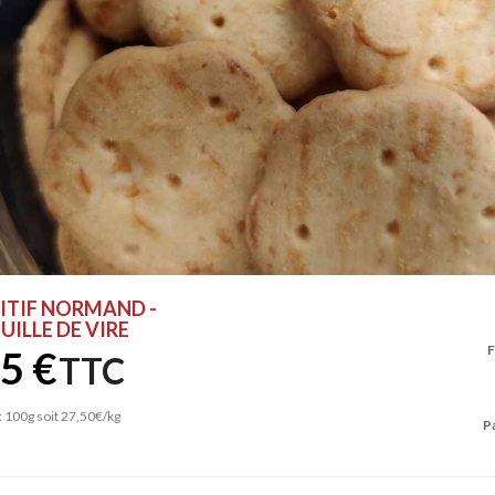
RITIF NORMAND -
ILLE DE VIRE
F
5 €
TTC
: 100g soit 27,50€/kg
P