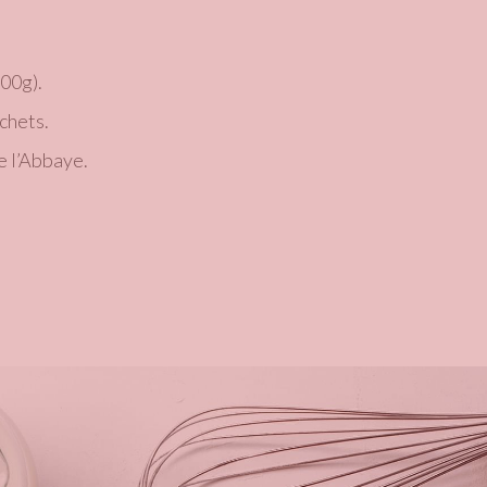
100g).
chets.
e l’Abbaye.