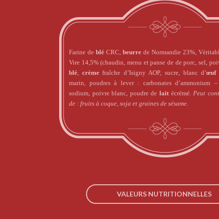
Farine de
blé
CRC,
beurre
de Normandie 23%, Véritabl
Vire
14,5% (chaudin, menu et panse de de porc, sel, poi
blé
,
crème
fraîche d’Isigny AOP, sucre, blanc d’
œuf
marin, poudres à lever : carbonates d’ammonium –
sodium, poivre blanc, poudre de
lait
écrémé.
Peut cont
de :
fruits à coque, soja et graines de sésame.
VALEURS NUTRITIONNELLES