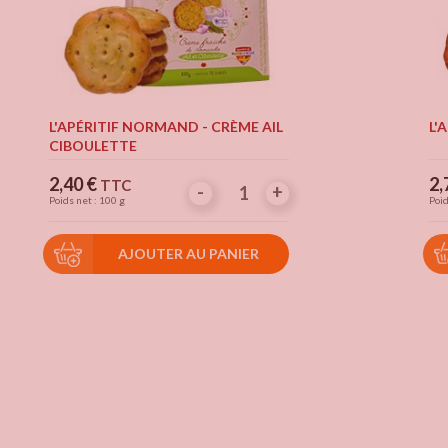
L'APÉRITIF NORMAND - CRÈME AIL
L'
CIBOULETTE
Prix
Pr
2,40 €
2,
TTC
-
-
+
+
Poids net : 100 g
Poid
AJOUTER AU PANIER