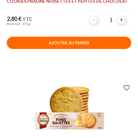
COOKIES PRALINÉ NOISETTES ET PÉPITES DE CHOCOLAT
Prix
2,80 €
TTC
-
-
+
+
Poids net : 175 g
AJOUTER AU PANIER
favorite_border