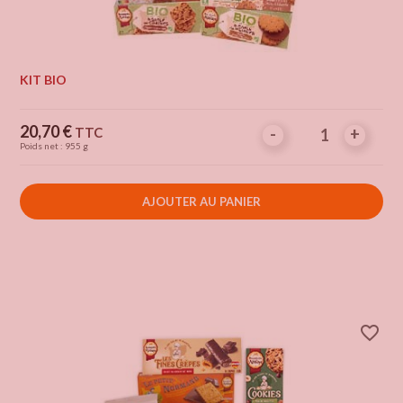
KIT BIO
Prix
20,70 €
TTC
-
-
+
+
Poids net : 955 g
AJOUTER AU PANIER
favorite_border