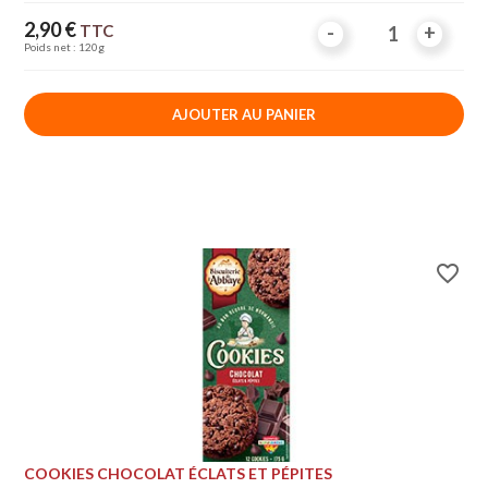
Prix
2,90 €
TTC
-
-
+
+
Poids net : 120g
AJOUTER AU PANIER
favorite_border
COOKIES CHOCOLAT ÉCLATS ET PÉPITES