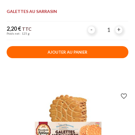
GALETTES AU SARRASIN
Prix
2,20 €
TTC
-
-
+
+
Poids net : 125 g
AJOUTER AU PANIER
favorite_border