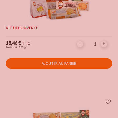
KIT DÉCOUVERTE
Prix
18,46 €
TTC
-
-
+
+
Poids net : 850 g
AJOUTER AU PANIER
favorite_border