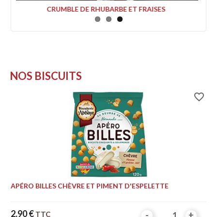
MILLE FEUILLE PETITS NORMANDS NATURE
NOS BISCUITS
favorite_border
APÉRO BILLES CHÈVRE ET PIMENT D'ESPELETTE
Prix
2,90 €
TTC
-
-
+
+