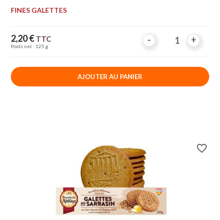
FINES GALETTES
Prix
2,20 €
TTC
-
-
+
+
Poids net : 125 g
AJOUTER AU PANIER
favorite_border