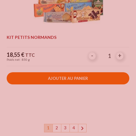
KIT PETITS NORMANDS
Prix
18,55 €
TTC
-
-
+
+
Poids net : 850 g
AJOUTER AU PANIER

1
2
3
4