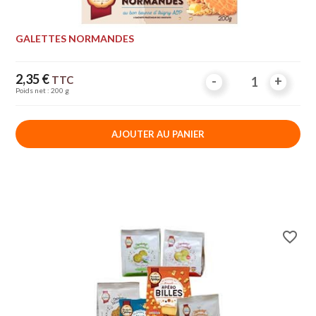
GALETTES NORMANDES
Prix
2,35 €
TTC
-
-
+
+
Poids net : 200 g
AJOUTER AU PANIER
favorite_border