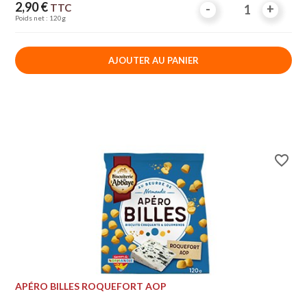
Prix
2,90 €
TTC
-
-
+
+
Poids net : 120g
AJOUTER AU PANIER
favorite_border
APÉRO BILLES ROQUEFORT AOP