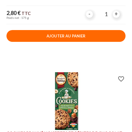
Prix
2,80 €
TTC
-
-
+
+
Poids net : 175 g
AJOUTER AU PANIER
favorite_border