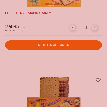
LE PETIT NORMAND CARAMEL
Prix
2,50 €
TTC
-
-
+
+
Poids net : 140 g
AJOUTER AU PANIER
favorite_border