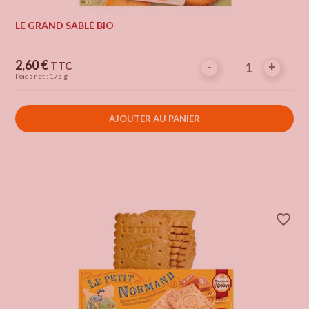
LE GRAND SABLÉ BIO
Prix
2,60 €
TTC
-
-
+
+
Poids net : 175 g
AJOUTER AU PANIER
favorite_border