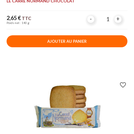
LE CARRÉ NORMAND CHOCOLAT
Prix
2,65 €
TTC
-
-
+
+
Poids net : 140 g
AJOUTER AU PANIER
favorite_border