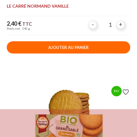
LE CARRÉ NORMAND VANILLE
Prix
2,40 €
TTC
-
-
+
+
Poids net : 140 g
AJOUTER AU PANIER
favorite_border
BIO