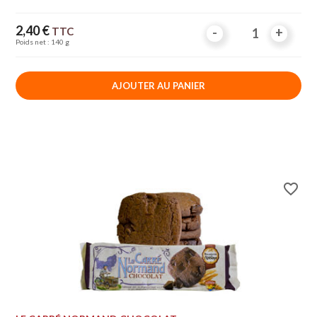
Prix
2,40 €
TTC
-
-
+
+
Poids net : 140 g
AJOUTER AU PANIER
favorite_border