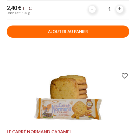
Prix
2,40 €
TTC
-
-
+
+
Poids net : 100 g
AJOUTER AU PANIER
favorite_border
LE CARRÉ NORMAND CARAMEL