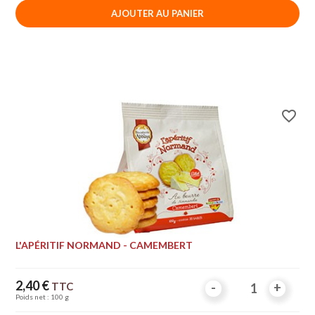
AJOUTER AU PANIER
favorite_border
L'APÉRITIF NORMAND - CAMEMBERT
Prix
2,40 €
TTC
-
-
+
+
Poids net : 100 g