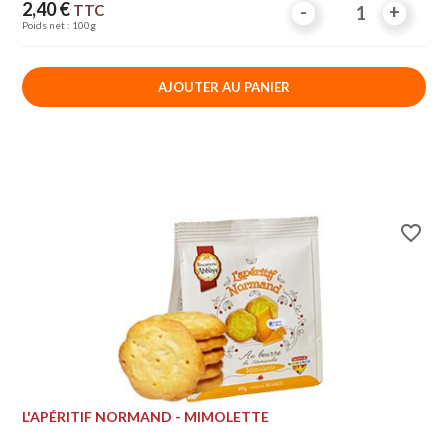
Prix
2,40 €
TTC
-
-
+
+
Poids net : 100g
AJOUTER AU PANIER
favorite_border
L'APÉRITIF NORMAND - MIMOLETTE