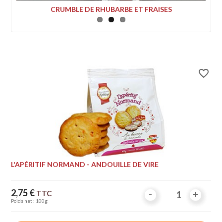
MILLE FEUILLE PETITS NORMANDS NATURE
favorite_border
L'APÉRITIF NORMAND - ANDOUILLE DE VIRE
Prix
2,75 €
TTC
-
-
+
+
Poids net : 100g