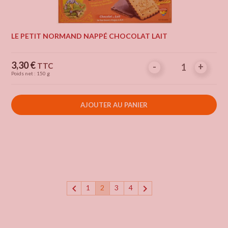
LE PETIT NORMAND NAPPÉ CHOCOLAT LAIT
Prix
3,30 €
TTC
-
-
+
+
Poids net : 150 g
AJOUTER AU PANIER


1
2
3
4