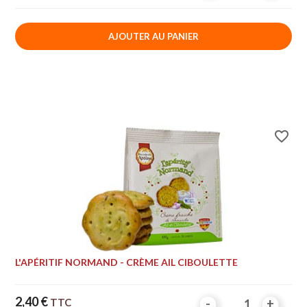
AJOUTER AU PANIER
favorite_border
L'APÉRITIF NORMAND - CRÈME AIL CIBOULETTE
Prix
2,40 €
TTC
-
-
+
+