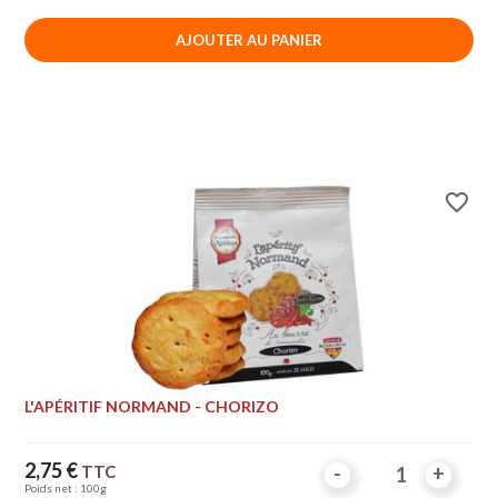
AJOUTER AU PANIER
favorite_border
L'APÉRITIF NORMAND - CHORIZO
Prix
2,75 €
TTC
-
-
+
+
Poids net : 100g