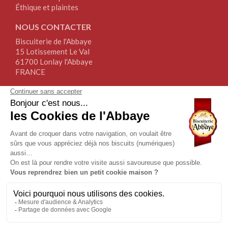
Éthique et plaintes
NOUS CONTACTER
Biscuiterie de l'Abbaye
15 Lotissement Le Val
61700 Lonlay l'Abbaye
FRANCE
Tél.+33(0)2.33.30.64.64
Fax+33(0)2.76.34.17.67
NOUS SUIVRE
NEWSLETTER